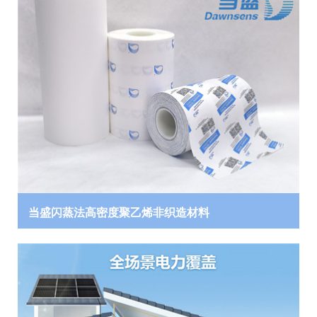
了解详情
当盛闪蒸法高密度聚乙烯非织造材料