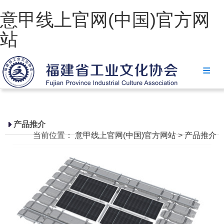
意甲线上官网(中国)官方网
站
意甲线上官网(中国)官方网站
协会简介
政策法规
产品推介
意甲线上官网(中国)官方网站
当前位置：
意甲线上官网(中国)官方网站
>
产品推介
省级政策
地方政策
工业文化
工业视频