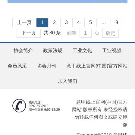
了解详情
上一页
1
2
3
4
5
…
9
共 80 条
下一页
到第
页
确定
协会简介
政策法规
工业文化
工业视频
会员风采
协会月刊
意甲线上官网(中国)官方网站
加入我们
意甲线上官网(中国)官方
网站 版权所有 未经授权请
勿转载任何图文或建立镜
像