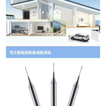
笃正新能源家庭储能系统
：
：