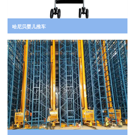
哈尼贝婴儿推车