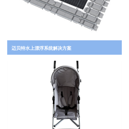
会员风采
协会月刊
意甲线上官网(中国)官方网站
加入我们
迈贝特水上漂浮系统解决方案