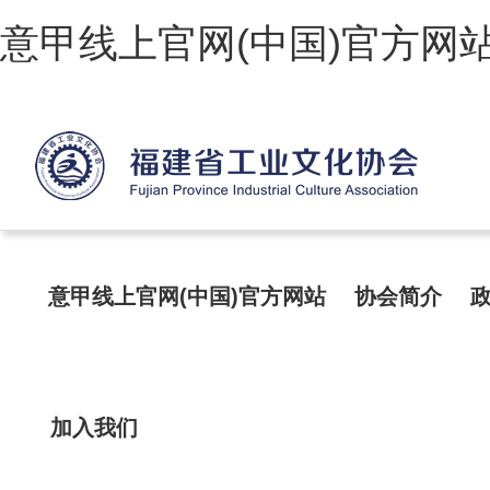
意甲线上官网(中国)官方网
意甲线上官网(中国)官方网站
协会简介
加入我们