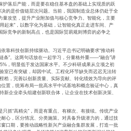
护落后产能，而是要在稳住基本盘的基础上实现质的跃
解决的是价值链层次问题。当前，我国制造业总体仍处于全
力量攻坚，提升产业附加值与核心竞争力。智能化，主要
用起来”，以数字化为基础，让智能化真正走进车间、产
国际竞争的新制高点，也是国际贸易规则博弈的必争之
依靠科技创新持续驱动。习近平总书记明确要求“推动科
条”。这两句话放在一起学习，分量格外重——“融合”讲
35%，明显低于发达国家水平。不少科研成果从立项之初
实验室已有突破，却因中试、工程化环节缺失而迟迟无法转
”桎梏，完善以创新质量、实际贡献、转化绩效为导向的评
的位置，统筹布局一批高水平中试基地和概念验证中心，真
精特新企业牵头组建创新联合体，让企业在技术创新决策、
只抓“高精尖”，而是有重点、有梯次、有接续。传统产业
历史耐心，区分情况、分类施策。对具备升级潜力的，通过技
张窗口期，要推动战略性新兴产业融合集群发展，打造一批