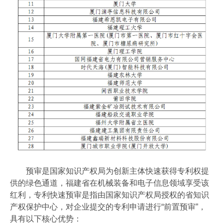
预审是国家知识产权局为创新主体快速获得专利权提
供的绿色通道，福建省在机械装备和电子信息领域享受该
红利，专利快速预审是指由国家知识产权局授权的省知识
产权保护中心，对企业提交的专利申请进行“前置预审”，
具有以下核心优势：