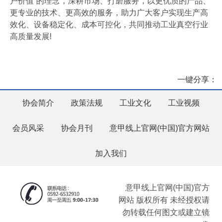
户价值”的理念，深耕市场、打磨服务，以更优质的产品、
更专业的技术、更高效的服务，助力广大客户实现生产高
效化、设备稳定化、成本可控化，共同推动工业真空行业
高质量发展!
一键分享：
协会简介
政策法规
工业文化
工业视频
会员风采
协会月刊
意甲线上官网(中国)官方网站
加入我们
意甲线上官网(中国)官方
网站 版权所有 未经授权请
勿转载任何图文或建立镜