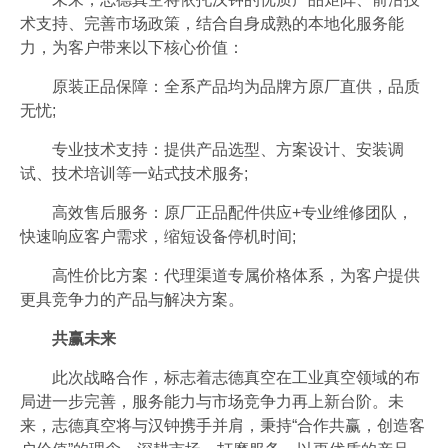
术支持、完善市场政策，结合自身成熟的本地化服务能
力，为客户带来以下核心价值：
原装正品保障：全系产品均为品牌方原厂直供，品质
无忧;
专业技术支持：提供产品选型、方案设计、安装调
试、技术培训等一站式技术服务;
高效售后服务：原厂正品配件供应+专业维修团队，
快速响应客户需求，缩短设备停机时间;
高性价比方案：代理渠道专属价格体系，为客户提供
更具竞争力的产品与解决方案。
共赢未来
此次战略合作，标志着志德真空在工业真空领域的布
局进一步完善，服务能力与市场竞争力再上新台阶。未
来，志德真空将与汉钟携手并肩，秉持“合作共赢，创造客