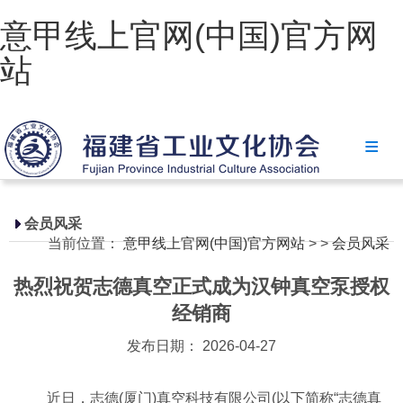
意甲线上官网(中国)官方网
站
意甲线上官网(中国)官方网站
协会简介
政策法规
会员风采
当前位置：
意甲线上官网(中国)官方网站
>
>
会员风采
意甲线上官网(中国)官方网站
热烈祝贺志德真空正式成为汉钟真空泵授权
省级政策
经销商
地方政策
发布日期： 2026-04-27
工业文化
近日，志德(厦门)真空科技有限公司(以下简称“志德真