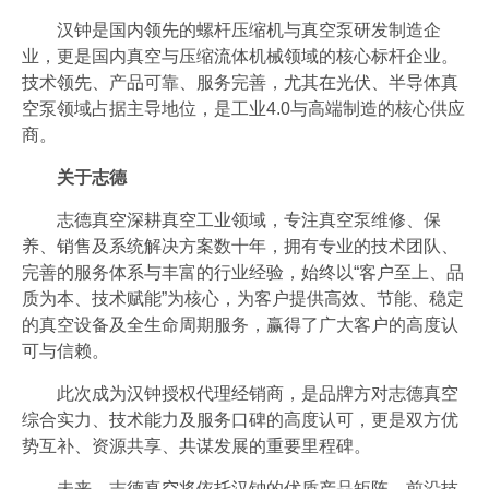
汉钟是国内领先的螺杆压缩机与真空泵研发制造企
业，更是国内真空与压缩流体机械领域的核心标杆企业。
技术领先、产品可靠、服务完善，尤其在光伏、半导体真
空泵领域占据主导地位，是工业4.0与高端制造的核心供应
商。
关于志德
志德真空深耕真空工业领域，专注真空泵维修、保
养、销售及系统解决方案数十年，拥有专业的技术团队、
完善的服务体系与丰富的行业经验，始终以“客户至上、品
质为本、技术赋能”为核心，为客户提供高效、节能、稳定
的真空设备及全生命周期服务，赢得了广大客户的高度认
可与信赖。
此次成为汉钟授权代理经销商，是品牌方对志德真空
综合实力、技术能力及服务口碑的高度认可，更是双方优
势互补、资源共享、共谋发展的重要里程碑。
未来，志德真空将依托汉钟的优质产品矩阵、前沿技