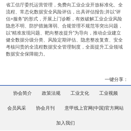
省工信厅委托运营管理，免费向工业企业开放标准化、全
流程、常态化数据安全风险评估，出具评估报告;并以“评
估+服务”的形式，开展上门诊断，有效破解工业企业风险
隐患不明、防护措施薄弱、合规管理不规范等突出问题，
以“精准发现问题、靶向整改提升”为导向，推动企业建立
健全数据分级分类、风险定期评估、隐患整改复查、安全
考核问责的全流程数据安全管理制度，全面提升工业领域
数据安全保障能力。
一键分享：
协会简介
政策法规
工业文化
工业视频
会员风采
协会月刊
意甲线上官网(中国)官方网站
加入我们