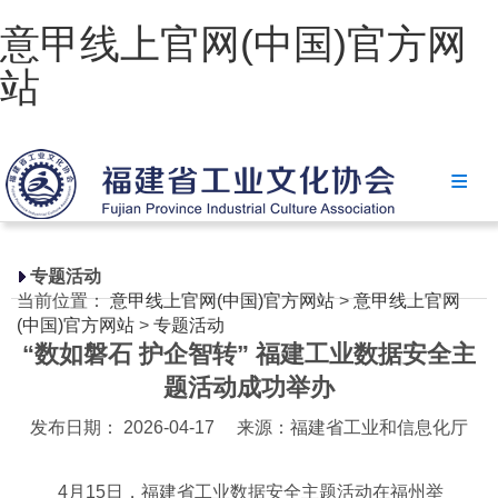
意甲线上官网(中国)官方网
站
意甲线上官网(中国)官方网站
协会简介
政策法规
专题活动
当前位置：
意甲线上官网(中国)官方网站
>
意甲线上官网
意甲线上官网(中国)官方网站
(中国)官方网站
>
专题活动
“数如磐石 护企智转” 福建工业数据安全主
省级政策
题活动成功举办
地方政策
发布日期： 2026-04-17
来源：福建省工业和信息化厅
工业文化
4月15日，福建省工业数据安全主题活动在福州举