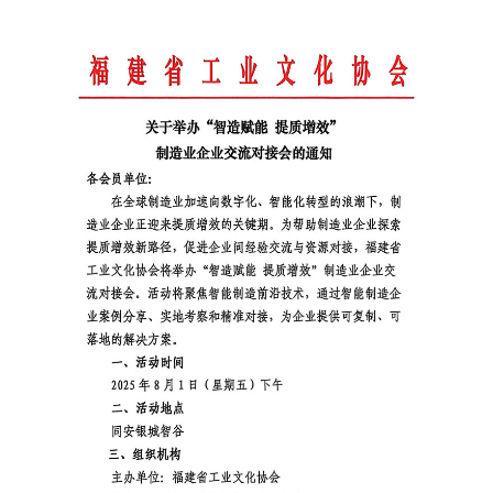
工业视频
会员风采
协会月刊
意甲线上官网(中国)官方网站
加入我们